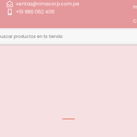
ventas@rimacorp.com.pe
I
+51 986 062 406
C