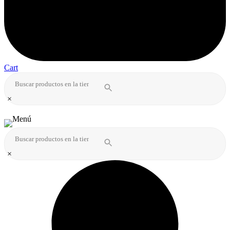
Cart
×
×