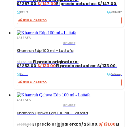
S/ 267.00.
S/
147.00
El precio actual es: S/ 147.00.
Retiro
Delivery
AÑADIR AL CARRITO
LATTAFA
HOMBRE
Khamrah Edp 100 ml – Lattafa
El precio original era:
S/
253.00
S/ 253.00.
S/
133.00
El precio actual es: S/ 133.00.
Retiro
Delivery
AÑADIR AL CARRITO
LATTAFA
HOMBRE
Khamrah Qahwa Edp 100 ml – Lattafa
El precio original era: S/ 251.00.
S/
131.00
El
S/
251.00