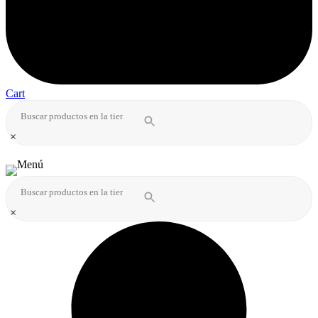
Cart
×
×