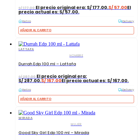
El precio original era: S/ 177.00.
S/
57.00
El
S/
177.00
precio actual es: S/ 57.00.
Retiro
Delivery
AÑADIR AL CARRITO
LATTAFA
HOMBRE
Durrah Edp 100 ml – Lattafa
El precio original era:
S/
287.00
S/ 287.00.
S/
167.00
El precio actual es: S/ 167.00.
Retiro
Delivery
AÑADIR AL CARRITO
MIRADA
MUJER
Good Sky Girl Edp 100 ml – Mirada