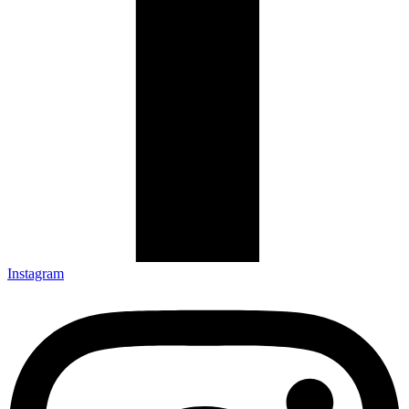
Lattafa
Milestone
Mirada
Swiss Collection
UNISEX
Arabiyat Prestige
Armaf
Lattafa
Milestone
Instagram
Ver todo en Perfumes →