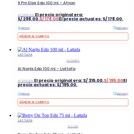
9 Pm Elixir Edp 100 ml – Afnan
El precio original era:
S/
298.00
S/ 298.00.
S/
178.00
El precio actual es: S/ 178.00.
Retiro
Delivery
AÑADIR AL CARRITO
LATTAFA
HOMBRE
Al Narjis Edp 100 ml – Lattafa
El precio original era: S/ 315.00.
S/
195.00
El
S/
315.00
precio actual es: S/ 195.00.
Retiro
Delivery
AÑADIR AL CARRITO
LATTAFA
MUJER