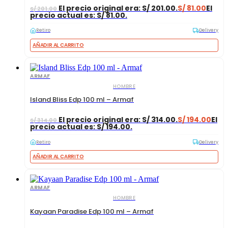
El precio original era: S/ 201.00.
S/
81.00
El
S/
201.00
precio actual es: S/ 81.00.
Retiro
Delivery
AÑADIR AL CARRITO
ARMAF
HOMBRE
Island Bliss Edp 100 ml – Armaf
El precio original era: S/ 314.00.
S/
194.00
El
S/
314.00
precio actual es: S/ 194.00.
Retiro
Delivery
AÑADIR AL CARRITO
ARMAF
HOMBRE
Kayaan Paradise Edp 100 ml – Armaf