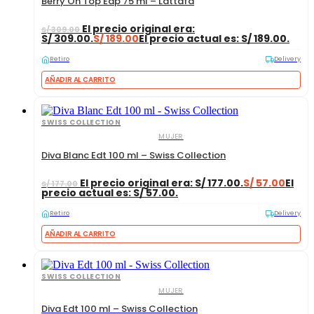
Berry On Top Edp 75 ml – Lattafa
El precio original era:
S/
309.00
S/ 309.00.
S/
189.00
El precio actual es: S/ 189.00.
Retiro
Delivery
AÑADIR AL CARRITO
SWISS COLLECTION
MUJER
Diva Blanc Edt 100 ml – Swiss Collection
El precio original era: S/ 177.00.
S/
57.00
El
S/
177.00
precio actual es: S/ 57.00.
Retiro
Delivery
AÑADIR AL CARRITO
SWISS COLLECTION
MUJER
Diva Edt 100 ml – Swiss Collection