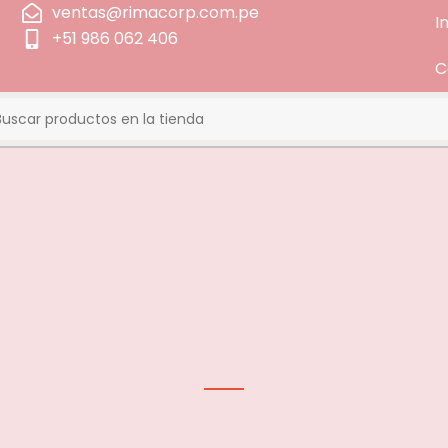
ventas@rimacorp.com.pe
I
+51 986 062 406
C