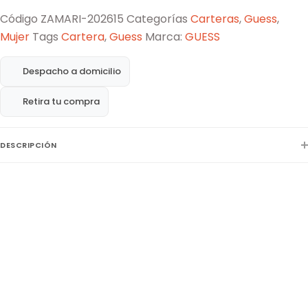
Código
ZAMARI-202615
Categorías
Carteras
,
Guess
,
Mujer
Tags
Cartera
,
Guess
Marca:
GUESS
Despacho a domicilio
Retira tu compra
DESCRIPCIÓN
La Cartera Guess Kaline es un bolso bandolera con logotipo de
mezclilla Kaline para las amantes del estilo urbano, destaca por su
silueta de tamaño mediano y elegante, su textura suave de dril con
herrajes dorados brillantes y logo de la marca en la parte frontal de
la hebilla, interior organizado con tres compartimientos con forro y
cierre superior con cremallera, fijación de solapa con botón a
presión en los laterales. Cuenta con una correa de hombro, que le
aporta un aire moderno y sofisticado. Su tamaño compacto lo