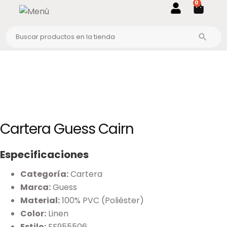
0
Cartera Guess Cairn
Especificaciones
Categoría:
Cartera
Marca:
Guess
Material:
100% PVC (Poliéster)
Color:
Linen
Estilo:
FF955506