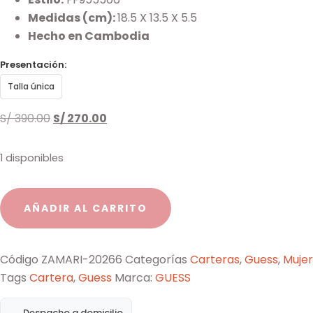
Medidas (cm):
18.5 X 13.5 X 5.5
Hecho en Cambodia
Presentación:
Talla única
S/
390.00
S/
270.00
1 disponibles
AÑADIR AL CARRITO
Código
ZAMARI-20266
Categorías
Carteras
,
Guess
,
Mujer
Tags
Cartera
,
Guess
Marca:
GUESS
Despacho a domicilio