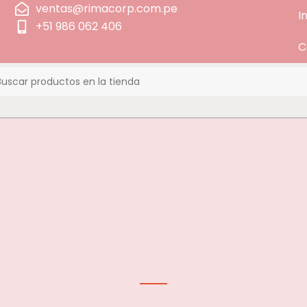
ventas@rimacorp.com.pe
I
+51 986 062 406
C