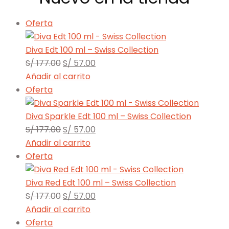
Oferta
Diva Edt 100 ml – Swiss Collection
S/
177.00
S/
57.00
Añadir al carrito
Oferta
Diva Sparkle Edt 100 ml – Swiss Collection
S/
177.00
S/
57.00
Añadir al carrito
Oferta
Diva Red Edt 100 ml – Swiss Collection
S/
177.00
S/
57.00
Añadir al carrito
Oferta